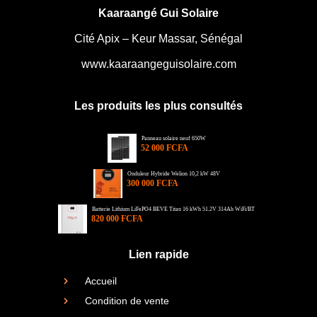
Kaaraangé Gui Solaire
Cité Apix – Keur Massar, Sénégal
www.kaaraangeguisolaire.com
Les produits les plus consultés
Panneau solaire neuf 650W
52 000 FCFA
Onduleur Hybride Welion 10,2 kW 48V
300 000 FCFA
Batterie Lithium LiFePO4 BEVE Titan 16 kWh 51.2V 314Ah WiFi/BT
820 000 FCFA
Lien rapide
Accueil
Condition de vente